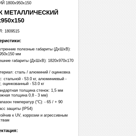
 1800х950х150
К МЕТАЛЛИЧЕСКИЙ
х950х150
: 1809515
еристики:
утренние полезные габариты (ДхШхВ):
950х150 мм
ешние габариты (ДхШхВ): 1820х970х170
териал: сталь / алюминий / оцинковка
: стальной - 53.0 кг, алюминиевый -
г, оцинкованный - 53.0 кг
андартная толщина стенок: 1,5 мм
ожная толщина 0,8 - 3 мм)
пазон температур (°C): - 65 / + 90
асс защиты (IP54)
тойчив к UV, коррозии и агрессивным
ствам
ктация: