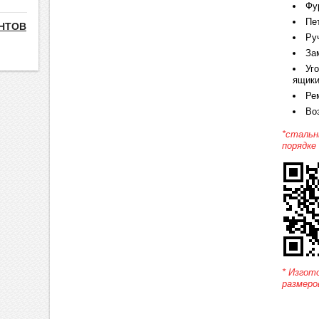
Фу
Пе
НТОВ
Ру
За
Уг
ящики
Ре
Во
*стальн
порядке
* Изгот
размеро