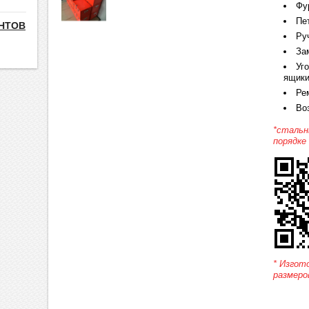
Фу
Пе
НТОВ
Ру
За
Уг
ящики
Ре
Во
*стальн
порядке
* Изгот
размеро