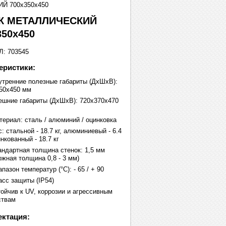
 700х350х450
К МЕТАЛЛИЧЕСКИЙ
350х450
: 703545
еристики:
утренние полезные габариты (ДхШхВ):
50х450 мм
ешние габариты (ДхШхВ): 720х370х470
териал: сталь / алюминий / оцинковка
: стальной - 18.7 кг, алюминиевый - 6.4
инкованный - 18.7 кг
андартная толщина стенок: 1,5 мм
ожная толщина 0,8 - 3 мм)
пазон температур (°C): - 65 / + 90
асс защиты (IP54)
тойчив к UV, коррозии и агрессивным
ствам
ктация: