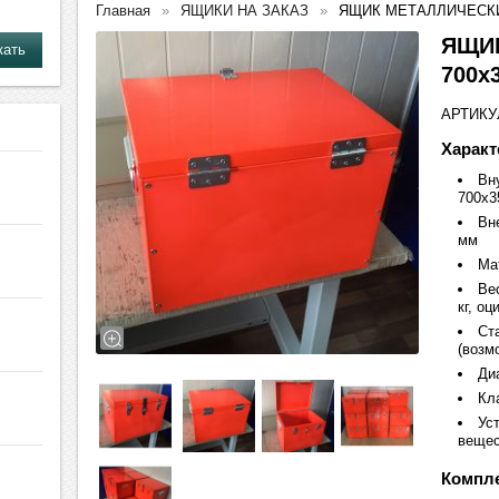
Главная
ЯЩИКИ НА ЗАКАЗ
ЯЩИК МЕТАЛЛИЧЕСКИЙ
ЯЩИ
700х
АРТИКУЛ
Характ
Вн
700х3
Вн
мм
Ма
Вес
кг, оц
Ст
(возм
Диа
Кл
Ус
веще
Компле