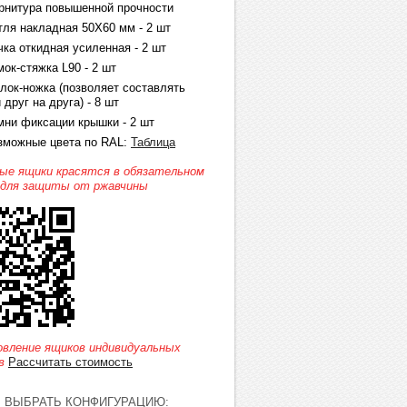
рнитура повышенной прочности
тля накладная 50Х60 мм - 2 шт
чка откидная усиленная - 2 шт
мок-стяжка L90 - 2 шт
олок-ножка (позволяет составлять
 друг на друга) - 8 шт
мни фиксации крышки - 2 шт
зможные цвета по RAL:
Таблица
ые ящики красятся в обязательном
 для защиты от ржавчины
овление ящиков индивидуальных
в
Рассчитать стоимость
ВЫБРАТЬ КОНФИГУРАЦИЮ: