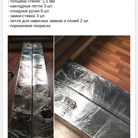
- толщина стенок: 1,5 мм
- накладные петли 3 шт.
- откидные ручки 6 шт.
- замки-стяжки 3 шт.
- петля для навесных замков и пломб 2 шт.
- порошковая покраска